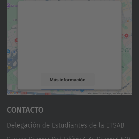
Necesitamos su consentimiento
para cargar el servicio Google
Maps.
Utilizamos un servicio de terceros para
incrustar contenido de mapas que puede
recopilar datos sobre su actividad. Le
rogamos que revise los detalles y acepte el
servicio para ver este mapa.
Más información
Aceptar
Contacto
powered by
Usercentrics Consent
Management Platform
Delegación de Estudiantes de la ETSAB
Campus Diagonal Sud, Edificio A. Av. Diagonal, 649