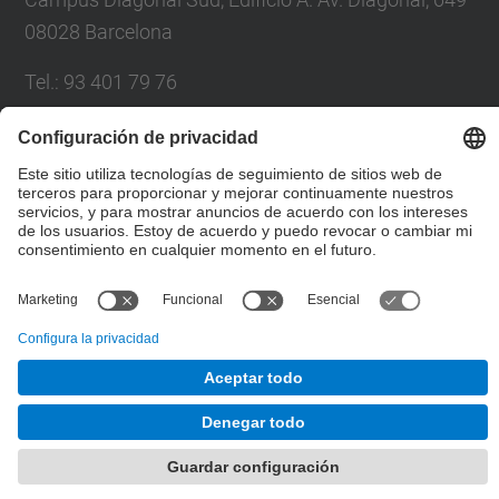
08028 Barcelona
Tel.
:
93 401 79 76
Fax
:
93 401 63 39
Correo
:
dedab.etsab@upc.edu
Formulario de contacto
© UPC
Desarrollado con
Mapa del Sitio
Accesibilidad
Aviso legal
Configuración de privacidad