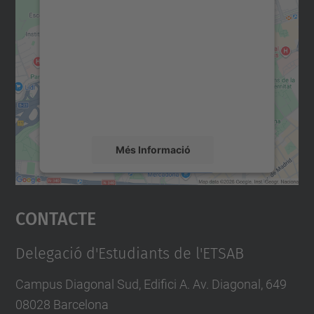
consentiment per carregar el
servei Google Maps!
Utilitzem un servei de tercers per incrustar
contingut del mapa que pugui recollir dades
sobre la vostra activitat. Reviseu-ne els
detalls i accepteu el servei per veure el
mapa.
Més Informació
Accepta
Contacte
powered by
Usercentrics Consent
Management Platform
Delegació d'Estudiants de l'ETSAB
Campus Diagonal Sud, Edifici A. Av. Diagonal, 649
08028 Barcelona