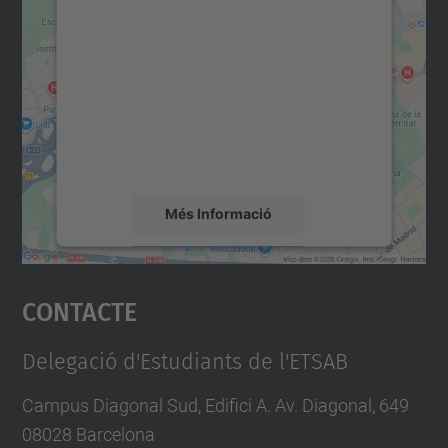
consentiment per carregar el
servei Google Maps!
Utilitzem un servei de tercers per incrustar
contingut del mapa que pugui recollir dades
sobre la vostra activitat. Reviseu-ne els
detalls i accepteu el servei per veure el
mapa.
Més Informació
Accepta
Contacte
powered by
Usercentrics Consent
Management Platform
Delegació d'Estudiants de l'ETSAB
Campus Diagonal Sud, Edifici A. Av. Diagonal, 649
08028 Barcelona