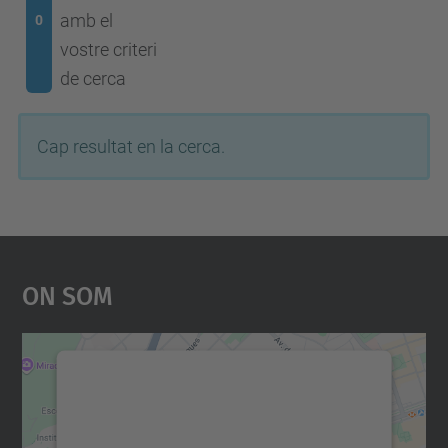
amb el
0
vostre criteri
de cerca
Cap resultat en la cerca.
On Som
Necessitem el vostre
consentiment per carregar el
servei Google Maps!