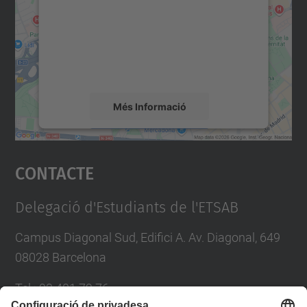
Utilitzem un servei de tercers per incrustar
contingut del mapa que pugui recollir dades
sobre la vostra activitat. Reviseu-ne els
detalls i accepteu el servei per veure el
mapa.
Més Informació
Accepta
Contacte
powered by
Usercentrics Consent
Management Platform
Delegació d'Estudiants de l'ETSAB
Campus Diagonal Sud, Edifici A. Av. Diagonal, 649
08028 Barcelona
Tel.
:
93 401 79 76